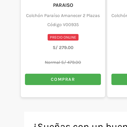
PARAISO
Colchón Paraíso Amanecer 2 Plazas
Colchón
Código V00935
PRECIO ONLINE
S/ 279.00
Normal S/ 479.00
COMPRAR
¿Sueñas con un buen