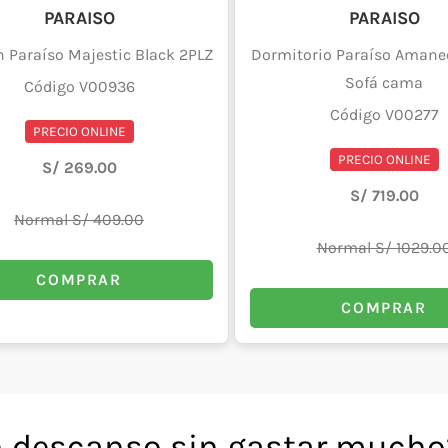
PARAISO
PARAISO
 Paraíso Majestic Black 2PLZ
Dormitorio Paraíso Amanec
Sofá cama
Código V00936
Código V00277
PRECIO ONLINE
PRECIO ONLINE
S/ 269.00
S/ 719.00
Normal S/ 409.00
Normal S/ 1029.0
COMPRAR
COMPRAR
 descanso sin gastar mucho