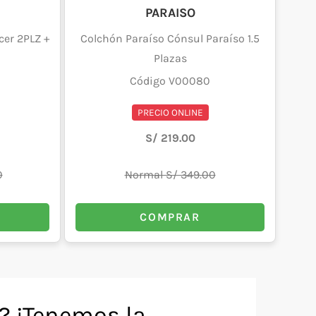
PARAISO
er 2PLZ +
Colchón Paraíso Cónsul Paraíso 1.5
Plazas
Código V00080
PRECIO ONLINE
S/ 219.00
0
Normal S/ 349.00
COMPRAR
? ¡Tenemos la