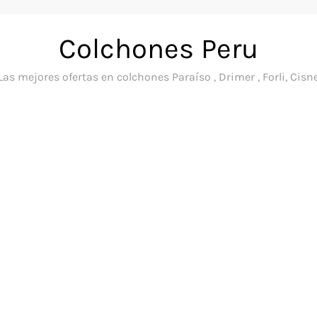
Colchones Peru
Las mejores ofertas en colchones Paraíso , Drimer , Forli, Cisn