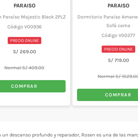
PARAISO
PARAISO
 Paraíso Majestic Black 2PLZ
Dormitorio Paraíso Amanec
Sofá cama
Código V00936
Código V00277
PRECIO ONLINE
PRECIO ONLINE
S/ 269.00
S/ 719.00
Normal S/ 409.00
Normal S/ 1029.0
COMPRAR
COMPRAR
ara un descanso profundo y reparador, Rosen es una de las mar