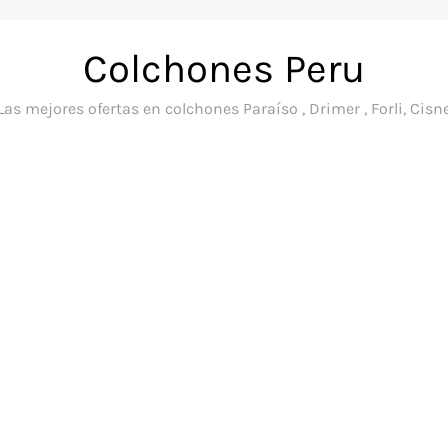
Colchones Peru
Las mejores ofertas en colchones Paraíso , Drimer , Forli, Cisn