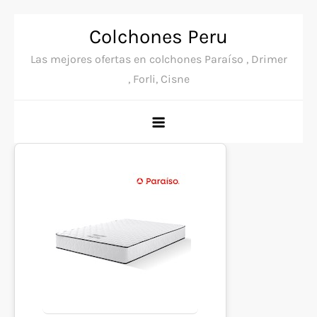
Skip
Colchones Peru
to
Las mejores ofertas en colchones Paraíso , Drimer
content
, Forli, Cisne