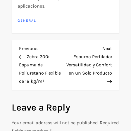
aplicaciones.
GENERAL
P
Previous
Next
Previous
Next
Post
Post
Zebra 300:
Espuma Perfilada:
o
Espuma de
Versatilidad y Confort
Poliuretano Flexible
en un Solo Producto
s
de 18 kg/m³
t
n
Leave a Reply
a
Your email address will not be published.
Required
fields are marked
*